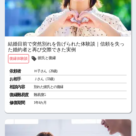
結婚目前で突然別れを告げられた体験談｜信頼を失っ
た婚約者と再び交際できた実例
彼氏と復縁
復縁体験談
依頼者
Ｈ子さん（28歳）
お相手
Ｊさん（33歳）
相談内容
別れた彼氏との復縁
復縁難易度
難易度G
修復期間
1年4カ月