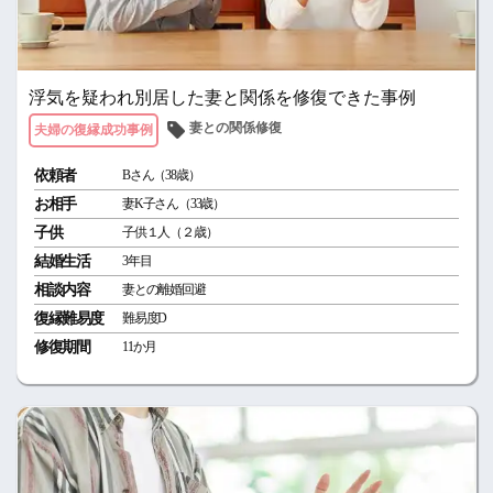
浮気を疑われ別居した妻と関係を修復できた事例
妻との関係修復
夫婦の復縁成功事例
依頼者
Bさん（38歳）
お相手
妻K子さん（33歳）
子供
子供１人（２歳）
結婚生活
3年目
相談内容
妻との離婚回避
復縁難易度
難易度D
修復期間
11か月