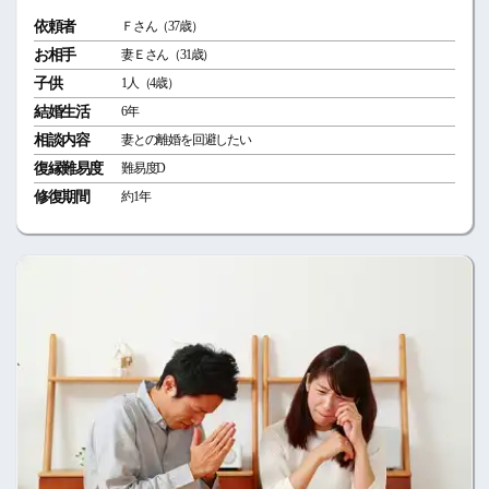
依頼者
Ｆさん（37歳）
お相手
妻Ｅさん（31歳）
子供
1人（4歳）
結婚生活
6年
相談内容
妻との離婚を回避したい
復縁難易度
難易度D
修復期間
約1年