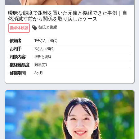
曖昧な態度で距離を置いた元彼と復縁できた事例｜自
然消滅寸前から関係を取り戻したケース
彼氏と復縁
復縁体験談
依頼者
T子さん（30代）
お相手
Rさん（30代）
相談内容
彼氏と復縁
復縁難易度
難易度D
修復期間
8ヶ月