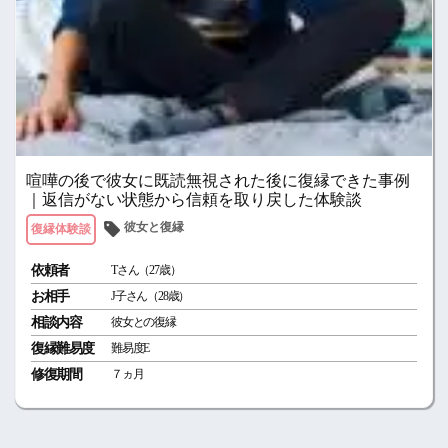
喧嘩の後で彼女に既読無視された後に復縁できた事例
｜返信がない状態から信頼を取り戻した体験談
彼女と復縁
復縁体験談
依頼者
Tさん（27歳）
お相手
J子さん（28歳）
相談内容
彼女との復縁
復縁難易度
難易度E
修復期間
７ヵ月