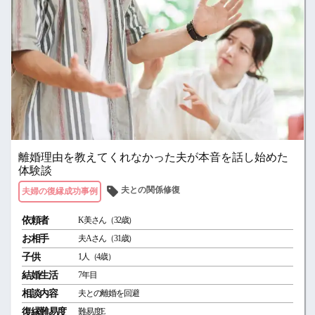
離婚理由を教えてくれなかった夫が本音を話し始めた
体験談
夫との関係修復
夫婦の復縁成功事例
依頼者
K美さん（32歳）
お相手
夫Aさん（31歳）
子供
1人（4歳）
結婚生活
7年目
相談内容
夫との離婚を回避
復縁難易度
難易度E