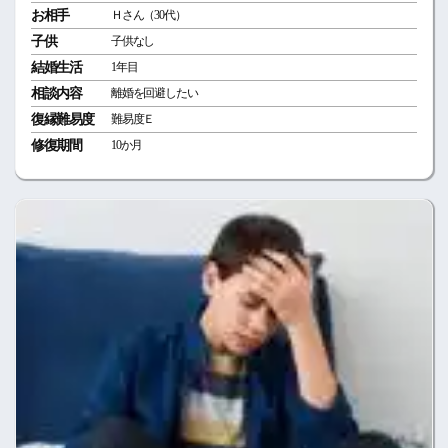
お相手
Ｈさん（30代）
子供
子供なし
結婚生活
1年目
相談内容
離婚を回避したい
復縁難易度
難易度Ｅ
修復期間
10か月