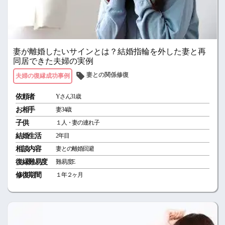
妻が離婚したいサインとは？結婚指輪を外した妻と再
同居できた夫婦の実例
妻との関係修復
夫婦の復縁成功事例
依頼者
Yさん31歳
お相手
妻34歳
子供
１人・妻の連れ子
結婚生活
2年目
相談内容
妻との離婚回避
復縁難易度
難易度E
修復期間
１年２ヶ月