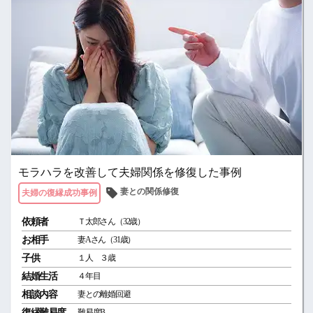
モラハラを改善して夫婦関係を修復した事例
妻との関係修復
夫婦の復縁成功事例
依頼者
Ｔ太郎さん（32歳）
お相手
妻Aさん（31歳）
子供
１人 ３歳
結婚生活
４年目
相談内容
妻との離婚回避
復縁難易度
難易度B