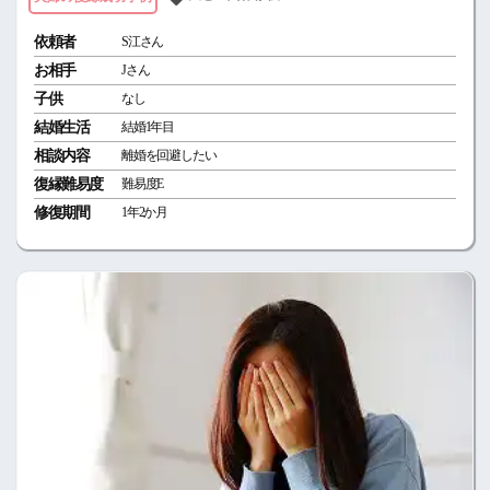
依頼者
S江さん
お相手
Jさん
子供
なし
結婚生活
結婚1年目
相談内容
離婚を回避したい
復縁難易度
難易度E
修復期間
1年2か月