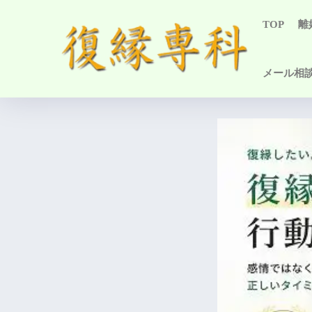
TOP
離
メール相