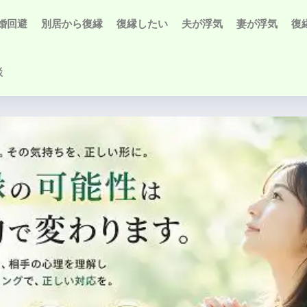
婚回避
別居から復縁
復縁したい
夫が浮気
妻が浮気
復
談