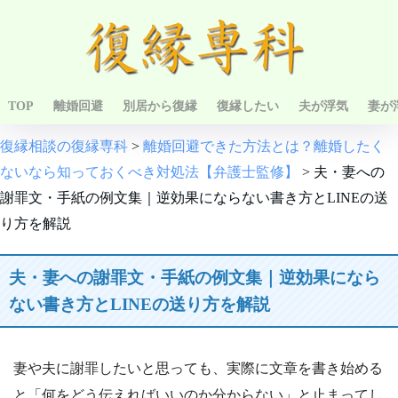
TOP
離婚回避
別居から復縁
復縁したい
夫が浮気
妻が
復縁相談の復縁専科
>
離婚回避できた方法とは？離婚したく
ないなら知っておくべき対処法【弁護士監修】
>
夫・妻への
謝罪文・手紙の例文集｜逆効果にならない書き方とLINEの送
り方を解説
夫・妻への謝罪文・手紙の例文集｜逆効果になら
ない書き方とLINEの送り方を解説
妻や夫に謝罪したいと思っても、実際に文章を書き始める
と「何をどう伝えればいいのか分からない」と止まってし