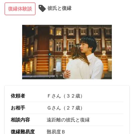
彼氏と復縁
復縁体験談
依頼者
Ｆさん（３２歳）
お相手
Ｇさん（２７歳）
相談内容
遠距離の彼氏と復縁
復縁難易度
難易度Ｂ