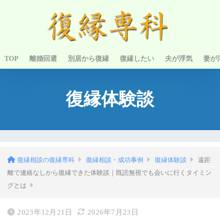
TOP
離婚回避
別居から復縁
復縁したい
夫が浮気
妻が
復縁体験談
復縁相談の復縁専科
復縁相談・成功事例
復縁体験談
遠距
離で連絡なしから復縁できた体験談｜既読無視でも会いに行くタイミン
グとは
2023年12月21日
2026年7月23日