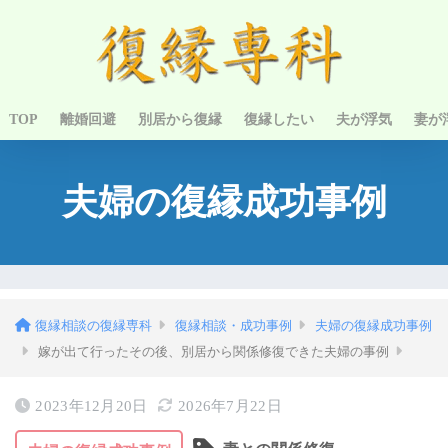
TOP
離婚回避
別居から復縁
復縁したい
夫が浮気
妻が
夫婦の復縁成功事例
復縁相談の復縁専科
復縁相談・成功事例
夫婦の復縁成功事例
嫁が出て行ったその後、別居から関係修復できた夫婦の事例
2023年12月20日
2026年7月22日