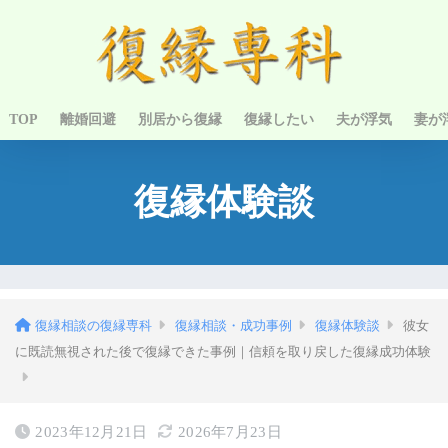
TOP
離婚回避
別居から復縁
復縁したい
夫が浮気
妻が
復縁体験談
復縁相談の復縁専科
復縁相談・成功事例
復縁体験談
彼女
に既読無視された後で復縁できた事例｜信頼を取り戻した復縁成功体験
2023年12月21日
2026年7月23日