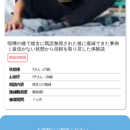
喧嘩の後で彼女に既読無視された後に復縁できた事例
｜返信がない状態から信頼を取り戻した体験談
復縁体験談
依頼者
Tさん（27歳）
お相手
J子さん（28歳）
相談内容
彼女との復縁
復縁難易度
難易度E
修復期間
７ヵ月
お気軽にご相談ください。