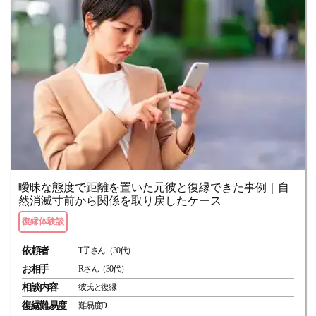
曖昧な態度で距離を置いた元彼と復縁できた事例｜自
然消滅寸前から関係を取り戻したケース
復縁体験談
依頼者
T子さん（30代）
お相手
Rさん（30代）
相談内容
彼氏と復縁
復縁難易度
難易度D