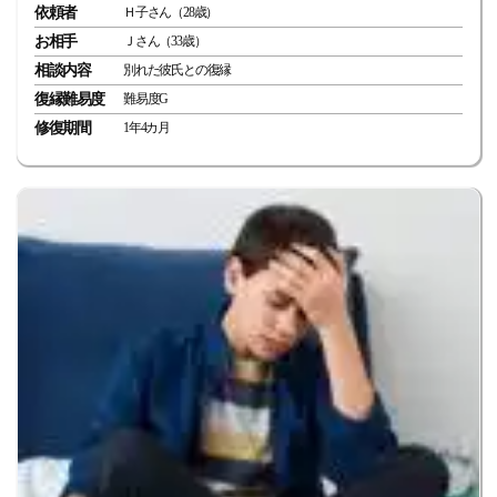
依頼者
Ｈ子さん（28歳）
お相手
Ｊさん（33歳）
相談内容
別れた彼氏との復縁
復縁難易度
難易度G
修復期間
1年4カ月