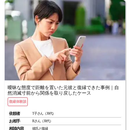
曖昧な態度で距離を置いた元彼と復縁できた事例｜自
然消滅寸前から関係を取り戻したケース
復縁体験談
依頼者
T子さん（30代）
お相手
Rさん（30代）
相談内容
彼氏と復縁