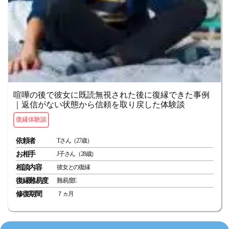
喧嘩の後で彼女に既読無視された後に復縁できた事例
｜返信がない状態から信頼を取り戻した体験談
復縁体験談
依頼者
Tさん（27歳）
お相手
J子さん（28歳）
相談内容
彼女との復縁
復縁難易度
難易度E
修復期間
７ヵ月