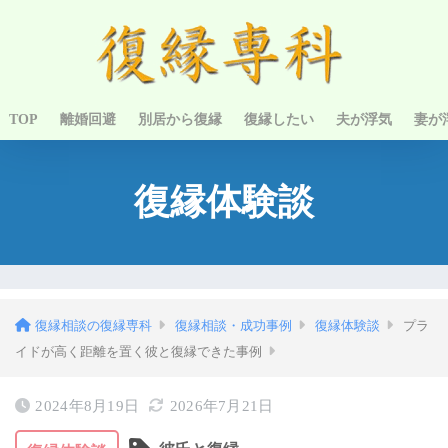
TOP
離婚回避
別居から復縁
復縁したい
夫が浮気
妻が
復縁体験談
復縁相談の復縁専科
復縁相談・成功事例
復縁体験談
プラ
イドが高く距離を置く彼と復縁できた事例
2024年8月19日
2026年7月21日