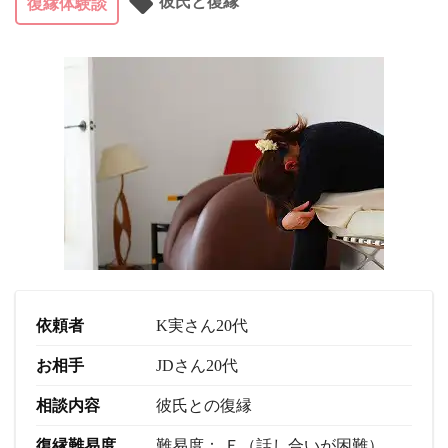
彼氏と復縁
復縁体験談
依頼者
K実さん20代
お相手
JDさん20代
相談内容
彼氏との復縁
復縁難易度
難易度： Ｅ（話し合いが困難）