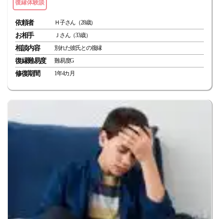
復縁体験談
依頼者
Ｈ子さん（28歳）
お相手
Ｊさん（33歳）
相談内容
別れた彼氏との復縁
復縁難易度
難易度G
修復期間
1年4カ月