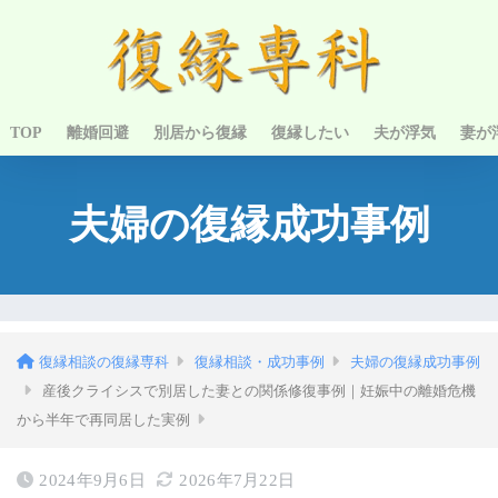
TOP
離婚回避
別居から復縁
復縁したい
夫が浮気
妻が
夫婦の復縁成功事例
復縁相談の復縁専科
復縁相談・成功事例
夫婦の復縁成功事例
産後クライシスで別居した妻との関係修復事例｜妊娠中の離婚危機
から半年で再同居した実例
2024年9月6日
2026年7月22日