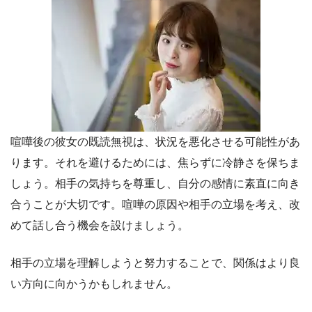
喧嘩後の彼女の既読無視は、状況を悪化させる可能性があ
ります。それを避けるためには、焦らずに冷静さを保ちま
しょう。相手の気持ちを尊重し、自分の感情に素直に向き
合うことが大切です。喧嘩の原因や相手の立場を考え、改
めて話し合う機会を設けましょう。
相手の立場を理解しようと努力することで、関係はより良
い方向に向かうかもしれません。