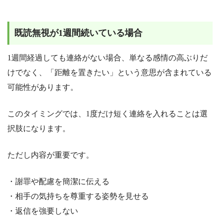
既読無視が1週間続いている場合
1週間経過しても連絡がない場合、単なる感情の高ぶりだ
けでなく、「距離を置きたい」という意思が含まれている
可能性があります。
このタイミングでは、1度だけ短く連絡を入れることは選
択肢になります。
ただし内容が重要です。
・謝罪や配慮を簡潔に伝える
・相手の気持ちを尊重する姿勢を見せる
・返信を強要しない