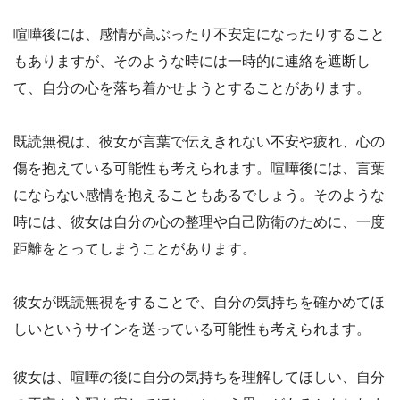
喧嘩後には、感情が高ぶったり不安定になったりすること
もありますが、そのような時には一時的に連絡を遮断し
て、自分の心を落ち着かせようとすることがあります。
既読無視は、彼女が言葉で伝えきれない不安や疲れ、心の
傷を抱えている可能性も考えられます。喧嘩後には、言葉
にならない感情を抱えることもあるでしょう。そのような
時には、彼女は自分の心の整理や自己防衛のために、一度
距離をとってしまうことがあります。
彼女が既読無視をすることで、自分の気持ちを確かめてほ
しいというサインを送っている可能性も考えられます。
彼女は、喧嘩の後に自分の気持ちを理解してほしい、自分