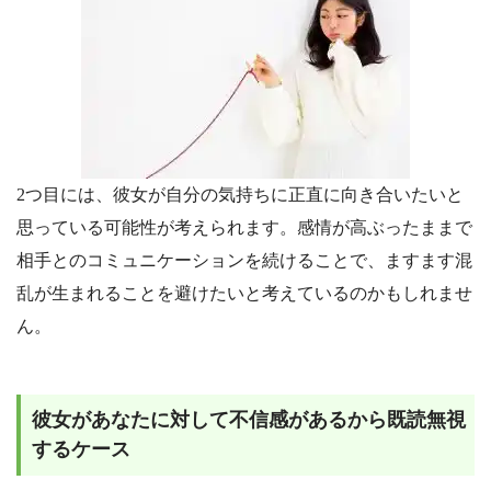
2つ目には、彼女が自分の気持ちに正直に向き合いたいと
思っている可能性が考えられます。感情が高ぶったままで
相手とのコミュニケーションを続けることで、ますます混
乱が生まれることを避けたいと考えているのかもしれませ
ん。
彼女があなたに対して不信感があるから既読無視
するケース