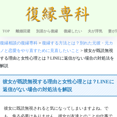
TOP
離婚回避
別居から復縁
復縁したい
夫が浮気
妻が
復縁相談の復縁専科
>
復縁する方法とは？別れた元彼・元カ
ノと恋愛をやり直すために見直したいこと
>
彼女が既読無視
する理由と女性心理とは？LINEに返信がない場合の対処法を
解説
彼女が既読無視する理由と女性心理とは？LINEに
返信がない場合の対処法を解説
彼女に既読無視されると気になってしまいますよね。で
も、焦る必要はありません。彼女が友達とのことや仕事で