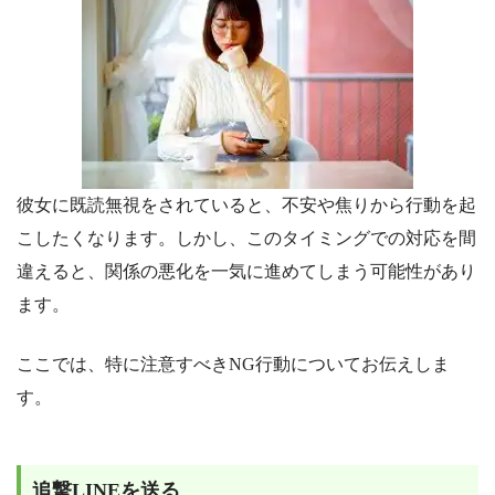
彼女に既読無視をされていると、不安や焦りから行動を起
こしたくなります。しかし、このタイミングでの対応を間
違えると、関係の悪化を一気に進めてしまう可能性があり
ます。
ここでは、特に注意すべきNG行動についてお伝えしま
す。
追撃LINEを送る