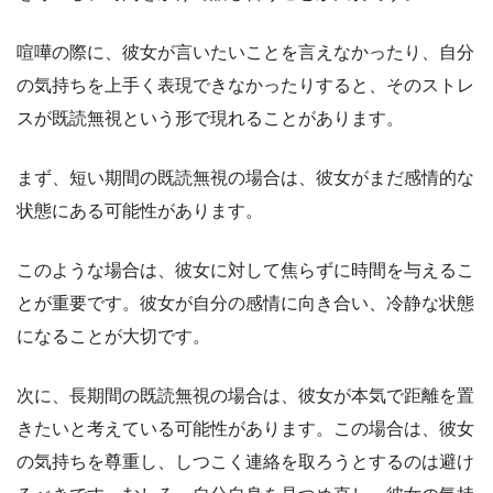
喧嘩の際に、彼女が言いたいことを言えなかったり、自分
の気持ちを上手く表現できなかったりすると、そのストレ
スが既読無視という形で現れることがあります。
まず、短い期間の既読無視の場合は、彼女がまだ感情的な
状態にある可能性があります。
このような場合は、彼女に対して焦らずに時間を与えるこ
とが重要です。彼女が自分の感情に向き合い、冷静な状態
になることが大切です。
次に、長期間の既読無視の場合は、彼女が本気で距離を置
きたいと考えている可能性があります。この場合は、彼女
の気持ちを尊重し、しつこく連絡を取ろうとするのは避け