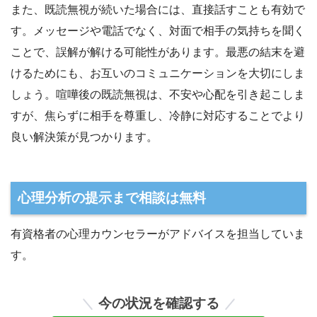
また、既読無視が続いた場合には、直接話すことも有効で
す。メッセージや電話でなく、対面で相手の気持ちを聞く
ことで、誤解が解ける可能性があります。最悪の結末を避
けるためにも、お互いのコミュニケーションを大切にしま
しょう。喧嘩後の既読無視は、不安や心配を引き起こしま
すが、焦らずに相手を尊重し、冷静に対応することでより
良い解決策が見つかります。
心理分析の提示まで相談は無料
有資格者の心理カウンセラーがアドバイスを担当していま
す。
今の状況を確認する