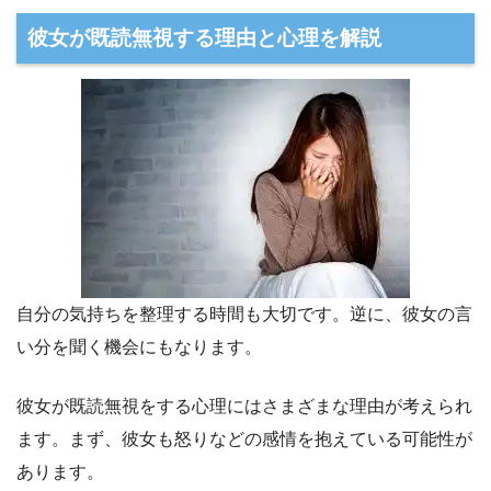
彼女が既読無視する理由と心理を解説
自分の気持ちを整理する時間も大切です。逆に、彼女の言
い分を聞く機会にもなります。
彼女が既読無視をする心理にはさまざまな理由が考えられ
ます。まず、彼女も怒りなどの感情を抱えている可能性が
あります。