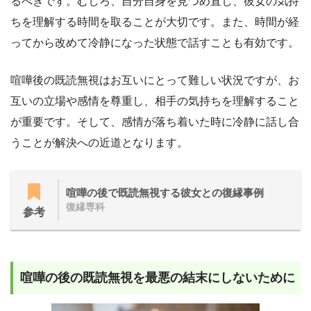
るべきです。むしろ、自分自身を見つめ直し、彼女の気持
ちを理解する時間を取ることが大切です。また、時間が経
ってから改めて冷静になった状態で話すことも有効です。
喧嘩後の既読無視はお互いにとって難しい状況ですが、お
互いの立場や感情を尊重し、相手の気持ちを理解すること
が重要です。そして、感情が落ち着いた時に冷静に話し合
うことが解決への近道となります。
喧嘩の後で既読無視する彼女との復縁事例
復縁専科
参考
喧嘩の後の既読無視を最悪の結末にしないために