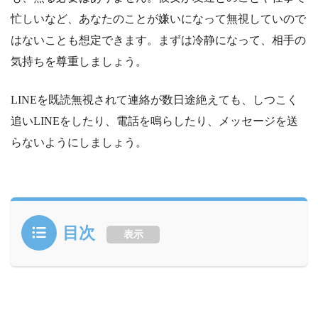
忙しいなど、あなたのことが嫌いになって無視していので
はないことも想定できます。まずは冷静になって、相手の
気持ちを尊重しましょう。
LINEを既読無視されて連絡が数日途絶えても、しつこく
追いLINEをしたり、電話を鳴らしたり、メッセージを送
らないようにしましょう。
目次
表示