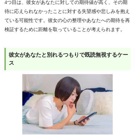
4つ目は、彼女があなたに対しての期待値が高く、その期
待に応えられなかったことに対する失望感や悲しみを抱え
ている可能性です。彼女の心の整理やあなたへの期待を再
検証するために距離を取っていることが考えられます。
彼女があなたと別れるつもりで既読無視するケー
ス