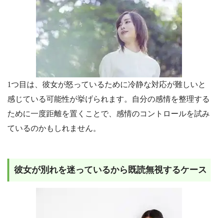
1つ目は、彼女が怒っているために冷静な対応が難しいと
感じている可能性が挙げられます。自分の感情を整理する
ために一度距離を置くことで、感情のコントロールを試み
ているのかもしれません。
彼女が別れを迷っているから既読無視するケース